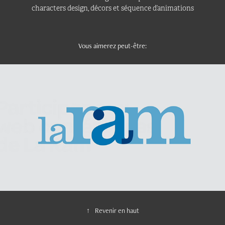
characters design, décors et séquence d’animations
Vous aimerez peut-être:
LaRam
↑
Revenir en haut